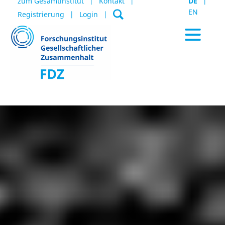
zum Gesamtinstitut
Kontakt
DE
EN
Registrierung
Login
Aktuelles / Termine
Datenportal
Publikationen