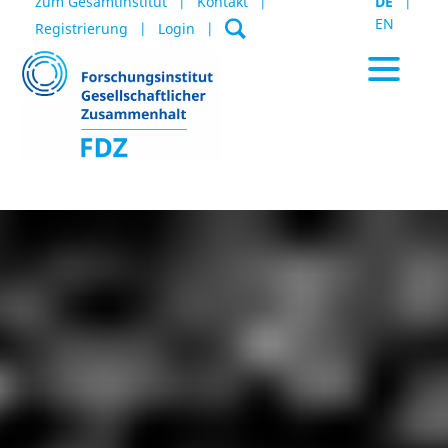
zum Gesamtinstitut
Kontakt
DE
EN
Registrierung
Login
Aktuelles / Termine
Datenportal
Publikationen