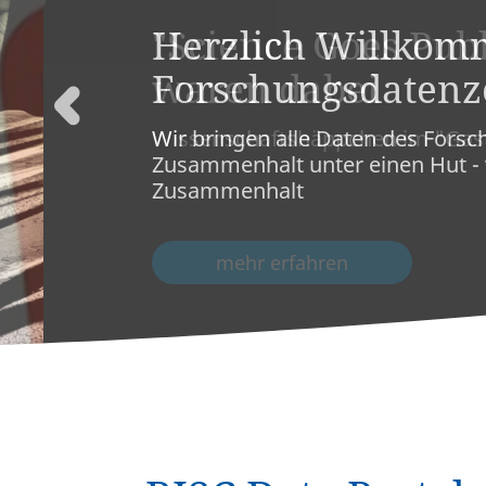
"Science Goes Publ
Interaktive Tools
waren dabei
Wissenschaftshäppchen im "Gast
Über uns
mehr erfahren