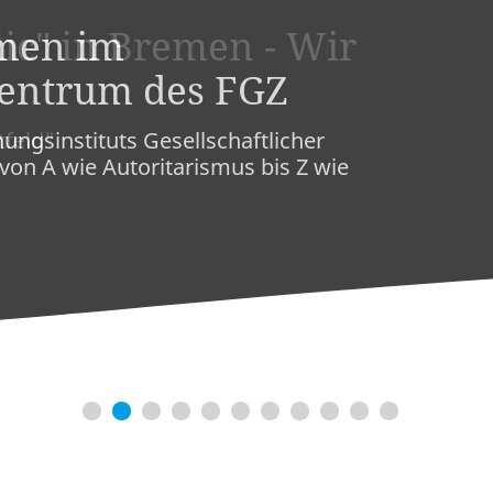
ic" in Bremen - Wir
feld"