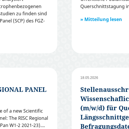
astrophenbezogenen
Querschnittstagung in
tudien zu finden sind
Mitteilung lesen
Panel (SCP) des FGZ-
18.05.2026
GIONAL PANEL
Stellenausschr
Wissenschaflic
(m/w/d) für Qu
 of a new Scientific
Längsschnittg
anel: The RISC Regional
Befragungsdat
gPan W1-2 2021-23).