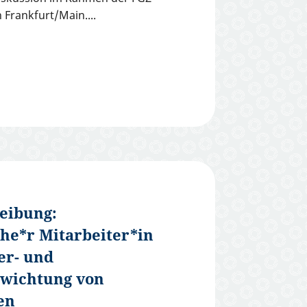
 Frankfurt/Main.
eibung:
he*r Mitarbeiter*in
er- und
ewichtung von
en