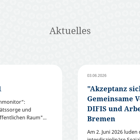
Aktuelles
03.06.2026
1
"Akzeptanz sic
Gemeinsame Ve
enmonitor“:
DIFIS und Ar
itätssorge und
Bremen
ffentlichen Raum"
Am 2. Juni 2026 luden 
interdisziplinäre Sozi