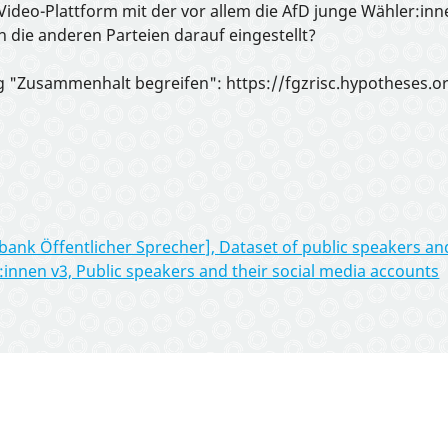
ne Video-Plattform mit der vor allem die AfD junge Wähler:
 die anderen Parteien darauf eingestellt?
g "Zusammenhalt begreifen": https://fgzrisc.hypotheses.o
ank Öffentlicher Sprecher], Dataset of public speakers an
innen v3, Public speakers and their social media accounts