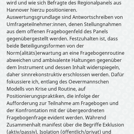
Interactive Tools
wird und wie sich Befragte des Regionalpanels aus
Hannover hierzu positionieren.
Auswertungsgrundlage sind Antwortschreiben von
About
Umfrageteilnehmer:innen, denen Stellungnahmen
aus dem offenen Fragebogenfeld des Panels
gegenübergestellt werden. Festzuhalten ist, dass
beide Beteiligungsformen von der
Norm(alitäts)erwartung an eine Fragebogenroutine
abweichen und ambivalente Haltungen gegenüber
dem Instrument und dessen Inhalt widerspiegeln,
daher sinnrekonstruktiv erschlossen werden. Dafür
fokussiere ich, entlang des Oevermannschen
Modells von Krise und Routine, auf
Positionierungspraktiken, die infolge der
Aufforderung zur Teilnahme am Fragebogen und
der Konfrontation mit der übergeordneten
Fragebogenfrage evident werden. Während
Zusammenhalt manifest über die Begriffe Exklusion
(aktiv/passiv), Isolation (öffentlich/privat) und