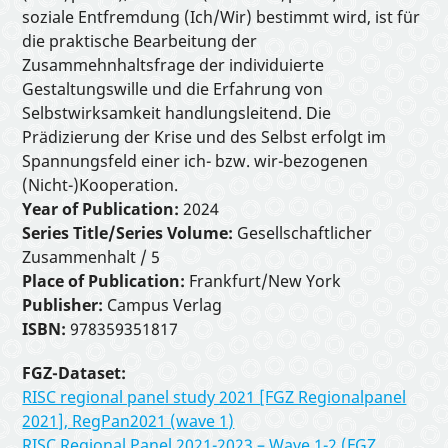
soziale Entfremdung (Ich/Wir) bestimmt wird, ist für
die praktische Bearbeitung der
Zusammehnhaltsfrage der individuierte
Gestaltungswille und die Erfahrung von
Selbstwirksamkeit handlungsleitend. Die
Prädizierung der Krise und des Selbst erfolgt im
Spannungsfeld einer ich- bzw. wir-bezogenen
(Nicht-)Kooperation.
Year of Publication:
2024
Series Title/Series Volume:
Gesellschaftlicher
Zusammenhalt / 5
Place of Publication:
Frankfurt/New York
Publisher:
Campus Verlag
ISBN:
978359351817
FGZ-Dataset:
RISC regional panel study 2021 [FGZ Regionalpanel
2021], RegPan2021 (wave 1)
RISC Regional Panel 2021-2023 – Wave 1-2 (FGZ