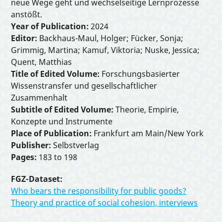
neue Wege geht und wechselseitige Lernprozesse
anstößt.
Year of Publication:
2024
Editor:
Backhaus-Maul, Holger; Fücker, Sonja;
Grimmig, Martina; Kamuf, Viktoria; Nuske, Jessica;
Quent, Matthias
Title of Edited Volume:
Forschungsbasierter
Wissenstransfer und gesellschaftlicher
Zusammenhalt
Subtitle of Edited Volume:
Theorie, Empirie,
Konzepte und Instrumente
Place of Publication:
Frankfurt am Main/New York
Publisher:
Selbstverlag
Pages:
183 to 198
FGZ-Dataset:
Who bears the responsibility for public goods?
Theory and practice of social cohesion, interviews