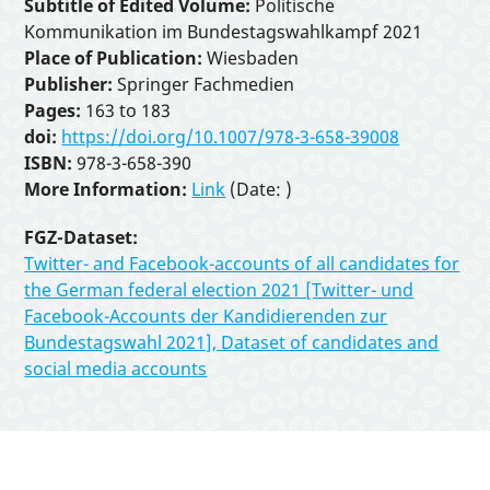
Interactive Tools
Subtitle of Edited Volume:
Politische
Kommunikation im Bundestagswahlkampf 2021
Place of Publication:
Wiesbaden
About
Publisher:
Springer Fachmedien
Pages:
163 to 183
doi:
https://doi.org/10.1007/978-3-658-39008
ISBN:
978-3-658-390
More Information:
Link
(Date: )
FGZ-Dataset:
Twitter- and Facebook-accounts of all candidates for
the German federal election 2021 [Twitter- und
Facebook-Accounts der Kandidierenden zur
Bundestagswahl 2021], Dataset of candidates and
social media accounts