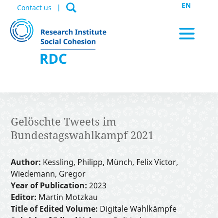
EN
Contact us
News / Appointments
Gelöschte Tweets im
Bundestagswahlkampf 2021
Data Portal
Author:
Kessling, Philipp, Münch, Felix Victor,
Wiedemann, Gregor
Publications
Year of Publication:
2023
Editor:
Martin Motzkau
Title of Edited Volume:
Digitale Wahlkämpfe